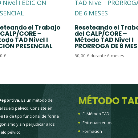
eteando el Trabajo
Reseteando el Trab
 CALP/CORE –
del CALP/CORE –
odo TAD Nivel I
Método TAD Nivel I
CIÓN PRESENCIAL
PRORROGA DE 6 MES
00
€
50,00
€
durante 6 meses
MÉTODO TA
Deportiva.
Es un método de
l suelo pélvico. Consiste en
El Método TAD
ento
de tipo funcional de forma
Entrenamientos
onismo y sin perjudicar a los
Formación
elo pélvico.