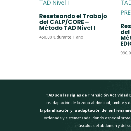
Reseteando el Trabajo
del CALP/CORE –
Res
Método TAD Nivel I
del
Mét
450,00
€
durante 1 año
EDI
990,
TAD son las siglas de Transición Actividad 
readaptación de la zona abdominal, lumbar y de
la
planificación y la adaptación del entrenami
ordenada y sistematizada, dando especial protag
músculos del abdomen y del su