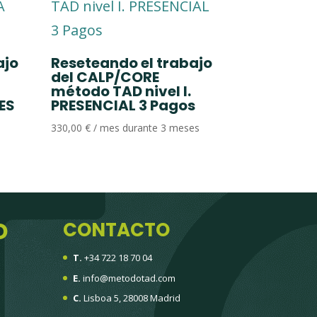
ajo
Reseteando el trabajo
del CALP/CORE
método TAD nivel I.
ES
PRESENCIAL 3 Pagos
330,00
€
/ mes durante 3 meses
D
CONTACTO
T.
+34 722 18 70 04
E.
info@metodotad.com
C.
Lisboa 5, 28008 Madrid