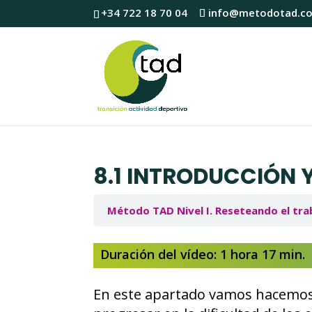
+34 722 18 70 04
info@metodotad.c
8.1 INTRODUCCIÓN Y
Método TAD Nivel I. Reseteando el tra
Duración del vídeo: 1 hora 17 min.
En este apartado vamos hacemos 