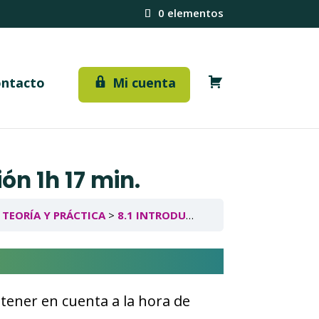
0 elementos
C
ntacto
Mi cuenta
a
r
r
i
t
o
n 1h 17 min.
s. TEORÍA Y PRÁCTICA
8.1 INTRODUCCIÓN Y POSICIÓN DE SUPINO. Duración 1h 17 min.
tener en cuenta a la hora de