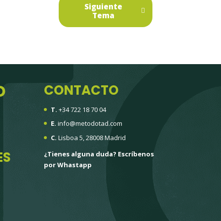
Siguiente
Tema
D
CONTACTO
T.
+34 722 18 70 04
E.
info@metodotad.com
C.
Lisboa 5, 28008 Madrid
ES
¿Tienes alguna duda?
Escríbenos
por Whastapp