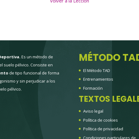
Volver a la Lección
MÉTODO TA
Deportiva.
Es un método de
l suelo pélvico. Consiste en
El Método TAD
ento
de tipo funcional de forma
Entrenamientos
onismo y sin perjudicar a los
Formación
elo pélvico.
TEXTOS LEGAL
Aviso legal
Política de cookies
Política de privacidad
Condiciones particulares de